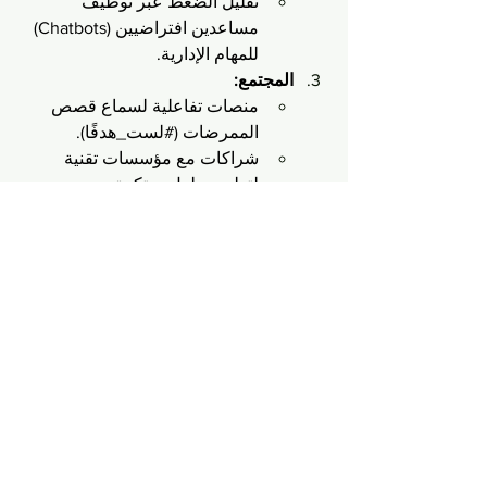
تقليل الضغط عبر توظيف 
مساعدين افتراضيين (Chatbots) 
للمهام الإدارية.
المجتمع:
منصات تفاعلية لسماع قصص 
الممرضات (#لست_هدفًا).
شراكات مع مؤسسات تقنية 
لتطوير حلول مبتكرة.
📢 خلاصة: العنف ليس "ثمن 
الشهادة البيضاء"
حماية الممرضات ليست مسؤولية قطاع 
الصحة وحده، بل تتطلب تحالفًا بين:
التكنولوجيا (أنظمة مراقبة ذكية).
التشريعات (قوانين صارمة).
التوعية (حملات رقميّة مُؤثرة).
الوقت يداهمنا: كل 7 دقائق، تتعرض ممرضة 