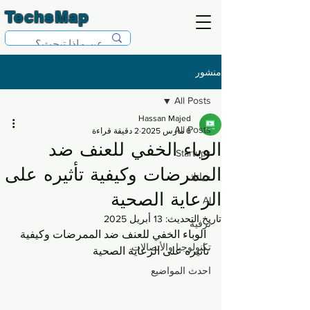
TechsMap
منشور
All Posts
Hassan Majed
All Posts
6 مارس 2025
2 دقيقة قراءة
الوباء الخفي للعنف ضد
Startups
الممرضات وكيفية تأثيره على
حياتك
الرعاية الصحية
AI
تاريخ التحديث:
13 أبريل 2025
ترفية
 الوباء الخفي للعنف ضد الممرضات وكيفية 
تكنولوجيا والأتصالات
تأثيره على الرعاية الصحية
احدث المواضيع