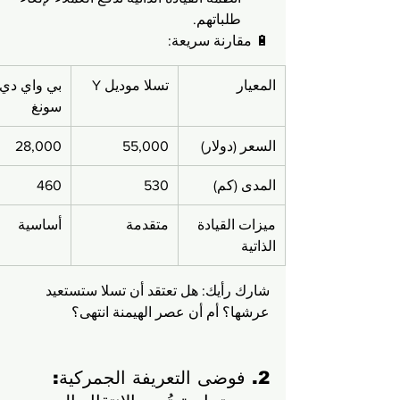
طلباتهم.
🔋 مقارنة سريعة:
المعيار
تسلا موديل Y
بي واي دي 
سونغ
السعر (دولار)
55,000
28,000
المدى (كم)
530
460
ميزات القيادة 
متقدمة
أساسية
الذاتية
شارك رأيك: هل تعتقد أن تسلا ستستعيد 
عرشها؟ أم أن عصر الهيمنة انتهى؟
2. فوضى التعريفة الجمركية: 