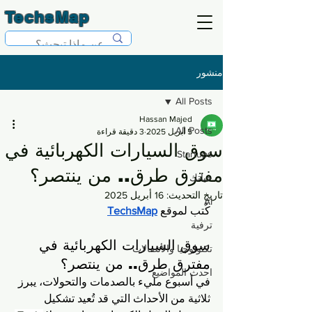
TechsMap
منشور
All Posts
Hassan Majed
All Posts
5 أبريل 2025
3 دقيقة قراءة
سوق السيارات الكهربائية في
Startups
مفترق طرق.. من ينتصر؟
حياتك
تاريخ التحديث:
16 أبريل 2025
AI
كُتب لموقع 
TechsMap
ترفية
سوق السيارات الكهربائية في 
تكنولوجيا والأتصالات
مفترق طرق.. من ينتصر؟
احدث المواضيع
في أسبوع مليء بالصدمات والتحولات، يبرز 
ثلاثية من الأحداث التي قد تُعيد تشكيل 