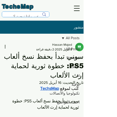
TechsMap
منشور
All Posts
Hassan Majed
All Posts
8 أبريل 2025
2 دقيقة قراءة
سوني تبدأ بحفظ نسخ ألعاب
Startups
PS5: خطوة ثورية لحماية
حياتك
إرث الألعاب
AI
تاريخ التحديث:
16 أبريل 2025
ترفية
كُتب لموقع 
TechsMap
تكنولوجيا والأتصالات
سوني تبدأ بحفظ نسخ ألعاب PS5: خطوة 
احدث المواضيع
ثورية لحماية إرث الألعاب