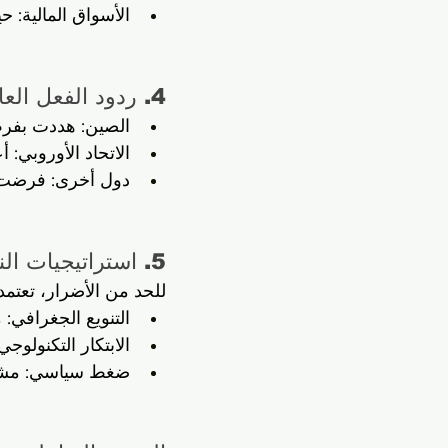
الأسواق المالية:
4. ردود الفعل العالمية: من المفاوضات إلى الحروب الانتقامية
الصين: هددت بفرض 
الاتحاد الأوروبي:
دول أخرى: فرضت رس
5. استراتيجيات النجاة: كيف تتكيف شركات التكنولوجيا؟
للحد من الأضرار، تعتم
التنويع الجغرافي: 
الابتكار التكنولوج
ضغط سياسي: مشارك