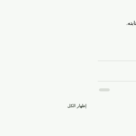
بته.
إظهار الكل