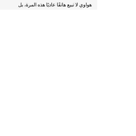
هواوي لا تبيع هاتفًا عاديًا هذه المرة، بل 
تطرح مفهومًا جديدًا: جهاز يجمع بين شاشة 
طي واسعة، ذكاء اصطناعي يفكر معك، 
وتصميم يفهم أسلوب حياتك. 
فهل سيصبح هذا النوع من الهواتف هو 
المعيار الجديد؟
ما رأيك — هل تتخيل أن هاتفك المقبل يمكنه 
أن يتوقع احتياجاتك قبل أن تطلبها؟ شاركنا 
وجهة نظرك!"
HarmonyOS
Pura X
DeepSeek
AI
تكنولوجيا والأتصالات
احدث المواضيع