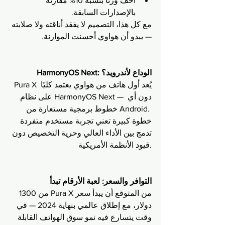
أخف وزنًا بنسبة 10% مقارنة 
بالإصدارات السابقة.
مع كل هذا، التصميم لا يفقد أناقته ولا صلابته 
— يبدو أن هواوي أحسنت الموازنة.
HarmonyOS Next: الوداع لأندرويد؟
Pura X يُعد أول هاتف من هواوي يعتمد كليًا 
على نظام HarmonyOS Next — دون أي 
خطوط برمجية مستعارة من Android. 
خطوة كبيرة تعني تجربة مستخدم متفردة 
تدمج بين الأداء العالي وحرية التخصيص دون 
قيود الأنظمة الأمريكية.
التوافر والسعر: لعبة الأرقام تبدأ
من المتوقع أن يبدأ سعر Pura X من 1300 
دولار، مع إطلاق عالمي بنهاية 2024 — في 
وقت يتسارع فيه نمو سوق الهواتف القابلة 