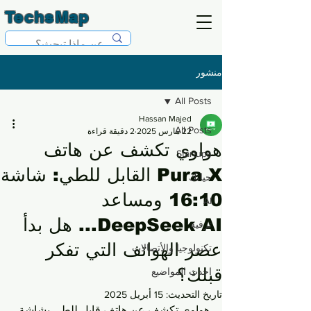
TechsMap
منشور
All Posts
Hassan Majed
All Posts
22 مارس 2025
2 دقيقة قراءة
هواوي تكشف عن هاتف
Startups
Pura X القابل للطي: شاشة
حياتك
16:10 ومساعد
AI
DeepSeek AI... هل بدأ
ترفية
عصر الهواتف التي تفكر
تكنولوجيا والأتصالات
قبلك؟
احدث المواضيع
تاريخ التحديث:
15 أبريل 2025
هواوي تكشف عن هاتف قابل للطي بشاشة 