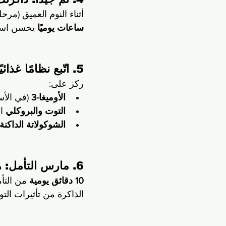
أثناء النوم العميق (مرحلة REM)، يقوم الدماغ بتنظيف السموم وترتيب المعلومات. الن
ساعات يوميًا
 يحسن استدعاء
5. اتّبع نظامًا غذائيًا "صديق الدماغ"
ركز على:
الأوميغا-3
 (في الأس
التوت والبروكلي
 ا
الشوكولاتة الداكنة
6. مارس التأمل: هدئ عقلك لتحفظ أكثر
10 دقائق يومية
الذاكرة من تأثيرات التوت