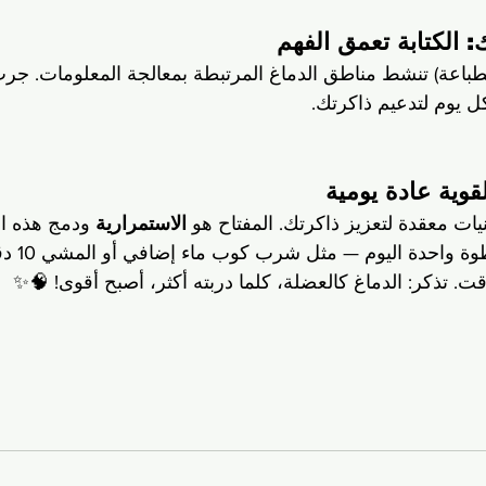
الطباعة) تنشط مناطق الدماغ المرتبطة بمعالجة المعلومات. جرب
ل يوم لتدعيم ذاكرتك.
لقوية عادة يومية
قنيات معقدة لتعزيز ذاكرتك. المفتاح هو 
الاستمرارية
 ودمج هذه ا
روتينك اليومي. ابدأ
. تذكر: الدماغ كالعضلة، كلما دربته أكثر، أصبح أقوى! 🧠✨