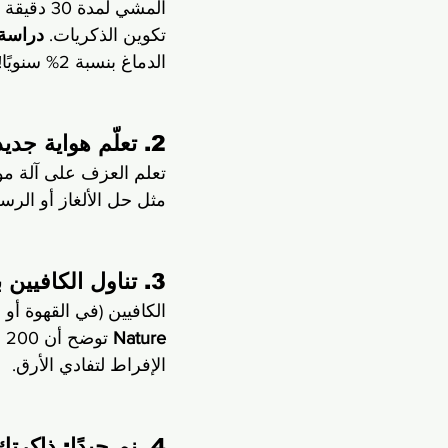
المشي لم
تكوين الذكريات. 
دراسة 
الدماغ بنسبة 2% سنويًا!
2. تعلّم هواية جديدة: اخرج من منطقة الراحة
تعلم العزف على آلة مو
مثل حل الألغاز أو الرسم
3. تناول الكافيين باعتدال: جرعة ذكاء في فنجان
الكافيين (في القهوة أو
Nature
 
الإفراط لتفادي الأرق.
4. نم جيدًا: ذاكرتك تتجدد أثناء النوم