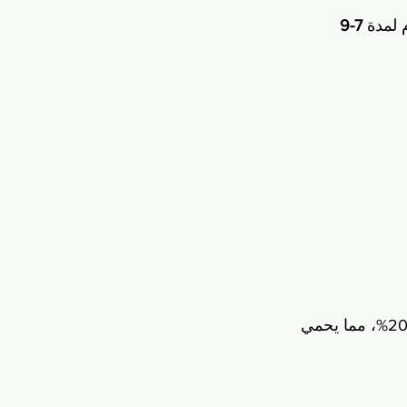
7-9 
 من التأمل تقلل هرمون الكورتيزول (الذي يضر بالخلايا العصبية) بنسبة 20%، مما يحمي 