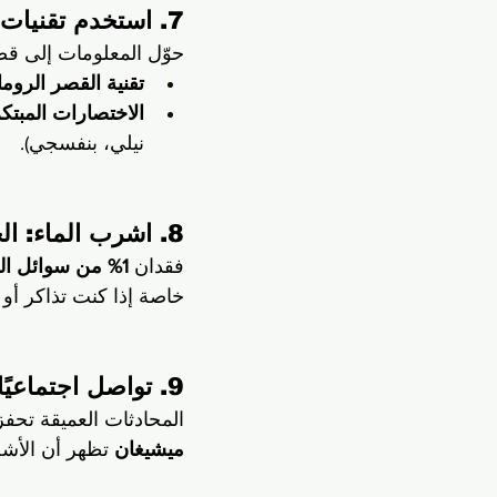
7. استخدم تقنيات التذكر: كن مبدعًا
حوّل المعلومات إلى قص
تقنية القصر الروم
الاختصارات المبتك
نيلي، بنفسجي).
8. اشرب الماء: الجفاف يعيق التفكير
فقدان 
1% من سوائل الجسم
خاصة إذا كنت تذاكر أو 
9. تواصل اجتماعيًا: الدماغ يحب الضحك
المحادثات العميقة تحفز
ميشيغان
 تظهر أن الأشخ