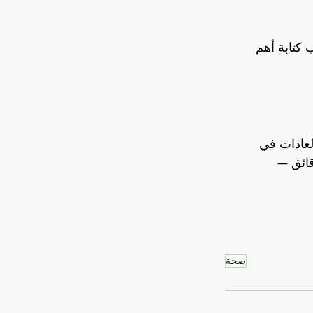
 كتابة أهم 
لعادات في 
 بخطوة واحدة اليوم — مثل شرب كوب ماء إضافي أو المشي 10 دقائق — 
صحة