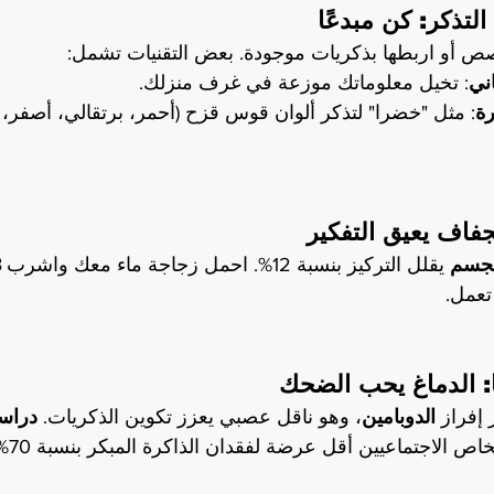
ص أو اربطها بذكريات موجودة. بعض التقنيات تشمل:
اني
: تخيل معلوماتك موزعة في غرف منزلك.
رة
: مثل "خضرا" لتذكر ألوان قوس قزح (أحمر، برتقالي، أصفر،
 يقلل التركيز بنسبة 12%. احمل زجاجة ماء معك واشرب 
8 
تعمل.
 إفراز 
الدوبامين
، وهو ناقل عصبي يعزز تكوين الذكريات. 
دراس
اص الاجتماعيين أقل عرضة لفقدان الذاكرة المبكر بنسبة 70%.