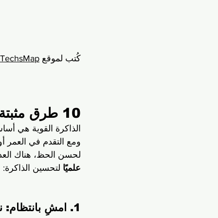
كُتب لموقع 
TechsMap
10 طرق مثبتة علميًا لتحسين الذاكرة وتعزيز أداء الدماغ
الذاكرة القوية هي أساس
ومع التقدم في العمر أ
لحسن الحظ، هناك العديد
علميًا
 لتحسين الذاكرة:
1. امشِ بانتظام: نشّط عقلك بتحريك جسدك