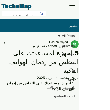
TechsMap
منشور
All Posts
Hassan Majed
All Posts
9 مارس 2025
2 دقيقة قراءة
5 أجهزة لمساعدتك على
Startups
التخلص من إدمان الهواتف
حياتك
الذكية
AI
تاريخ التحديث:
14 أبريل 2025
ترفية
5 أجهزة لمساعدتك على التخلص من إدمان 
تكنولوجيا والأتصالات
الهواتف الذكية
احدث المواضيع