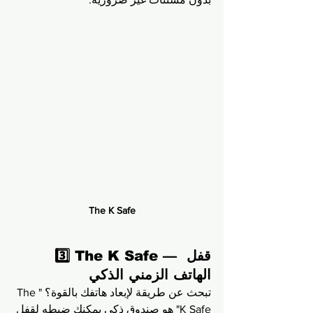
The K Safe
3️⃣ The K Safe — قفل 
الهاتف الزمني الذكي
تبحث عن طريقة لإبعاد هاتفك بالقوة؟ "The 
K Safe" هو صندوق ذكي يمكنك ضبطه لقفل 