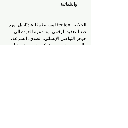
والتلقائية.
الخلاصة:tenten ليس تطبيقًا عاديًا، بل ثورة 
ضد التعقيد الرقمي! إنه دعوة للعودة إلى 
جوهر التواصل الإنساني: الصدق، السرعة، 
والخصوصية. جربه إذا كنت تبحث عن تواصل 
حقيقي خالٍ من التكلّف.
ten ten
tenten
طبيق دردشة صوتية
محادثات مشفرة،
واكي توكي رقمي
تكنولوجيا والأتصالات
احدث المواضيع
Startups