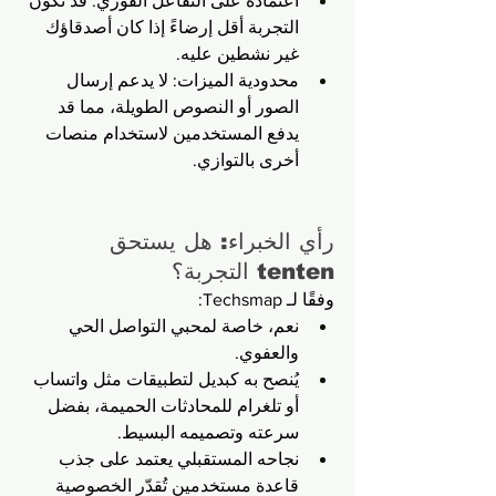
اعتماده على التفاعل الفوري: قد تكون 
التجربة أقل إرضاءً إذا كان أصدقاؤك 
غير نشطين عليه.
محدودية الميزات: لا يدعم إرسال 
الصور أو النصوص الطويلة، مما قد 
يدفع المستخدمين لاستخدام منصات 
أخرى بالتوازي.
رأي الخبراء: هل يستحق 
tenten التجربة؟
وفقًا لـ Techsmap:
نعم، خاصة لمحبي التواصل الحي 
والعفوي.
يُنصح به كبديل لتطبيقات مثل واتساب 
أو تلغرام للمحادثات الحميمة، بفضل 
سرعته وتصميمه البسيط.
نجاحه المستقبلي يعتمد على جذب 
قاعدة مستخدمين تُقدّر الخصوصية 