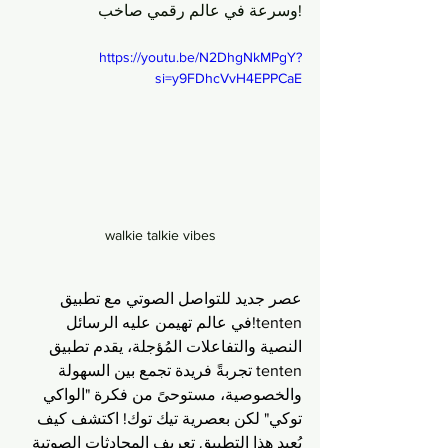
وسرعة في عالم رقمي صاخب!
https://youtu.be/N2DhgNkMPgY?
si=y9FDhcVvH4EPPCaE
walkie talkie vibes
عصر جديد للتواصل الصوتي مع تطبيق 
tenten!في عالم تهيمن عليه الرسائل 
النصية والتفاعلات المُؤجلة، يقدم تطبيق 
tenten تجربةً فريدة تجمع بين السهولة 
والخصوصية، مستوحىً من فكرة "الواكي 
توكي" لكن بعصرية تيك توك! اكتشف كيف 
يُعيد هذا التطبيق تعريف المحادثات الصوتية 