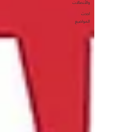
والأتصالات
احدث
المواضيع