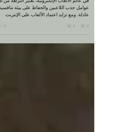
الفيديو: التقنيات والأساليب
والمستقبل
في عالم الألعاب الإلكترونية، تعتبر النزاهة من أ
عوامل جذب اللاعبين والحفاظ على بيئة تنافسية
عادلة. ومع تزايد اعتماد الألعاب على الإنترنت
وتوسع مجتمع اللاعبين عالميًا، أصبحت مشكلة
الغش والقرصنة أكثر تعقيدًا وتهديدًا لنجاح الألعاب
واحدة من الشركات الرائدة التي تخوض هذه
الحرب التقنية هي Riot Games، المطور الشهير
وراء ألعاب مثل League of Legends
وVALORANT. في هذا المقال، نستعرض الأسا
والتقنيات التي تستخدمها Riot Games لمحاربة
الغشاشين، ونتناول أهم الميزات والإضافات في
منظو